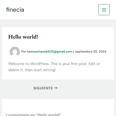
Ir
finecia
al
contenido
Hello world!
Por
hamzachaoub620@gmail.com
/
septiembre 30, 2024
Welcome to WordPress. This is your first post. Edit or
delete it, then start writing!
SIGUIENTE
1 comentario en “Hello world!”